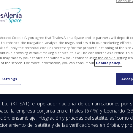
Continue 
MG
PDF
 “Accept Cookies”, you agree that Thales Alenia Space and its partners will deposit 
to enhance site navigation, analyze site usage, and assist in our marketing efforts. I
kies", only the technical cookies necessary for the proper functioning of the site 
continue browsing without making a choice, this will be considered as a refusal to 
u may modify your choice and withdraw your consent using the cookie setting ico
 of the screen. For more information, you can consult our
Cookie policy.
 Settings
Accep
atélite de comunicaciones Koreasat 6A ha sido lanzado con 
td. (KT SAT), el operador nacional de comunicaciones por sa
ace, la empresa conjunta entre Thales (67 %) y Leonardo (33 
ión, ensamblaje, integración y pruebas del satélite, así como d
onamiento del satélite y de las verificaciones en órbita, y p