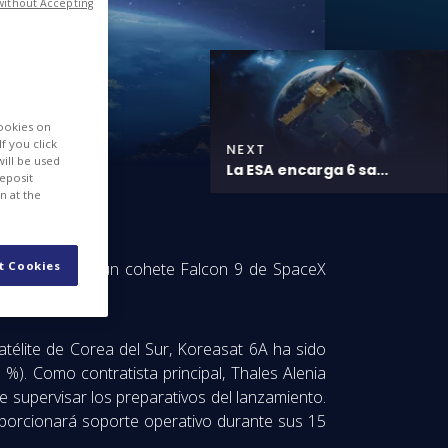
without Accepting
cookies on
f you click
NEXT
will be used
La ESA encarga 6 sa...
deposit
n at the
t Cookies
éxito ayer por un cohete Falcon 9 de SpaceX
télite de Corea del Sur, Koreasat 6A ha sido
%). Como contratista principal, Thales Alenia
e supervisar los preparativos del lanzamiento.
roporcionará soporte operativo durante sus 15