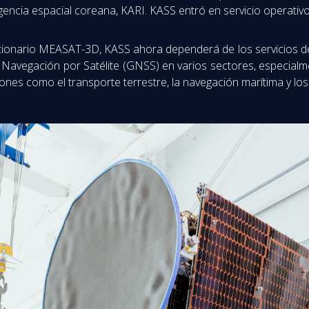
encia espacial coreana, KARI. KASS entró en servicio operativo
acionario MEASAT-3D, KASS ahora dependerá de los servicios d
Navegación por Satélite (GNSS) en varios sectores, especialm
ones como el transporte terrestre, la navegación marítima y los