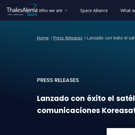
Who we are
Space Alliance
What w
Home
Press Releases
Lanzado con éxito el sa
PRESS RELEASES
Lanzado con éxito el satél
Lanzado
con
éxito
el
satél
comunicaciones
Koreasa