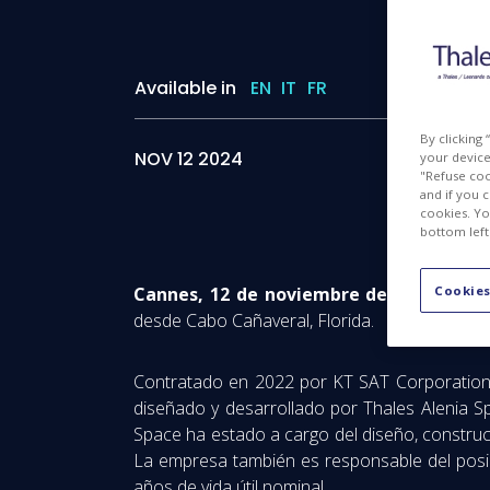
Available in
EN
IT
FR
I
By clicking
NOV 12 2024
your device 
"Refuse coo
and if you 
cookies. Yo
bottom left
Cookies
Cannes, 12 de noviembre de 2024
– El s
desde Cabo Cañaveral, Florida.
Contratado en 2022 por KT SAT Corporation L
diseñado y desarrollado por Thales Alenia Sp
Space ha estado a cargo del diseño, construcc
La empresa también es responsable del posici
años de vida útil nominal.