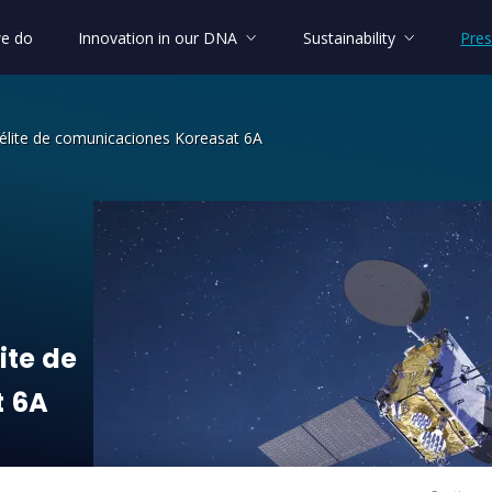
e do
Innovation in our DNA
Sustainability
Pres
télite de comunicaciones Koreasat 6A
ite de comunicaciones Koreasat 6A
ite
de
t
6A