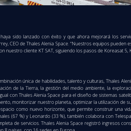
haya sido lanzado con éxito y que ahora mejorará los servi
Derrey, CEO de Thales Alenia Space. “Nuestros equipos pueden e
con nuestro cliente KT SAT, siguiendo los pasos de Koreasat 5, 
inación única de habilidades, talento y culturas, Thales Aleni
ción de la Tierra, la gestión del medio ambiente, la exploración
ual con Thales Alenia Space para el diseño de sistemas satelit
nto, monitorizar nuestro planeta, optimizar la utilización de s
 espacio como nuevo horizonte, que permite construir una vida
hales (67 %) y Leonardo (33 %), también colabora con Telespaz
leta de servicios. Thales Alenia Space registró ingresos con
n 8 países, con 16 sedes en Europa.