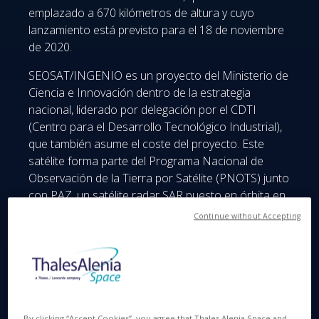
emplazado a 670 kilómetros de altura y cuyo
lanzamiento está previsto para el 18 de noviembre
de 2020.
SEOSAT/INGENIO es un proyecto del Ministerio de
Ciencia e Innovación dentro de la estrategia
nacional, liderado por delegación por el CDTI
(Centro para el Desarrollo Tecnológico Industrial),
que también asume el coste del proyecto. Este
satélite forma parte del Programa Nacional de
Observación de la Tierra por Satélite (PNOTS) junto
con PAZ, un satélite radar SAR puesto en órbita en
febrero de 2018. SEOSAT/INGENIO representa
Continue without Accepting
uno de los mayores proyectos acometidos por la
industria española: su realización ha estado a
cargo de un consorcio industrial de 11 empresas
españolas, entre ellas Airbus como contratista
principal del programa, SENER Aeroespacial como
contratista principal del instrumento óptico y Thales
By clicking “Accept Cookies”, you agree that Thales Alenia Space and