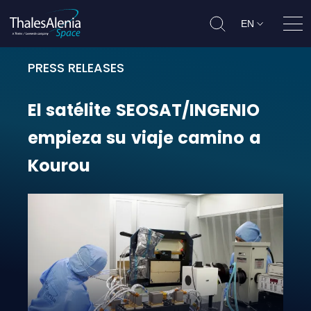
EN
Ope
PRESS RELEASES
El satélite SEOSAT/INGENIO empie
El
satélite
SEOSAT/INGENIO
empieza
su
viaje
camino
a
Kourou