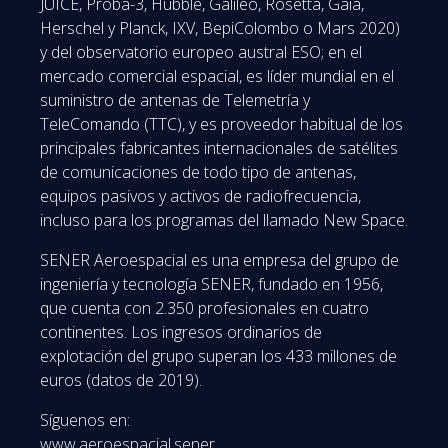
JUICE, Proba-3, Hubble, Galileo, Rosetta, Gaia,
Herschel y Planck, IXV, BepiColombo o Mars 2020)
y del observatorio europeo austral ESO; en el
mercado comercial espacial, es líder mundial en el
suministro de antenas de Telemetría y
TeleComando (TTC), y es proveedor habitual de los
principales fabricantes internacionales de satélites
de comunicaciones de todo tipo de antenas,
equipos pasivos y activos de radiofrecuencia,
incluso para los programas del llamado New Space.
SENER Aeroespacial es una empresa del grupo de
ingeniería y tecnología SENER, fundado en 1956,
que cuenta con 2.350 profesionales en cuatro
continentes. Los ingresos ordinarios de
explotación del grupo superan los 433 millones de
euros (datos de 2019).
Síguenos en:
www.aeroespacial.sener