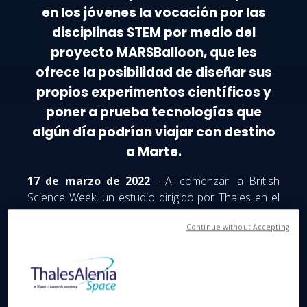
en los jóvenes la vocación por las
disciplinas STEM por medio del
proyecto MARSBalloon, que les
ofrece la posibilidad de diseñar sus
propios experimentos científicos y
poner a prueba tecnologías que
algún día podrían viajar con destino
a Marte.
17 de marzo de 2022
- Al comenzar la British
Science Week, un estudio dirigido por Thales en el
Reino Unido revela que cerca de la mitad (el 41 %)
Continue without Accepting
de los niños y adolescentes británicos piensan que
en algún momento de su vida tendrán la posibilidad
de viajar al espacio.
Con la participación de más de 2000 padres de
menores de 5 a 16 años en todo el Reino Unido, el