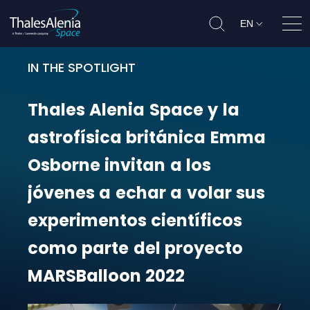
EN
Ope
IN THE SPOTLIGHT
Thales Alenia Space y la astrofís
Thales
Alenia
Space
y
la
astrofísica
británica
Emma
Osborne
invitan
a
los
jóvenes
a
echar
a
volar
sus
experimentos
científicos
como
parte
del
proyecto
MARSBalloon
2022