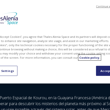
Continue 
 “Accept Cookies”, you agree that Thales Alenia Space and its partners will deposit 
to enhance site navigation, analyze site usage, and assist in our marketing efforts. I
kies", only the technical cookies necessary for the proper functioning of the site 
continue browsing without making a choice, this will be considered as a refusal to 
u may modify your choice and withdraw your consent using the cookie setting ico
 of the screen. For more information, you can consult our
Cookie policy.
 Settings
Accep
Puerto Espacial de Kourou, en la Guayana Francesa (América d
perar para descubrir los misterios del planeta más próximo al S
en un viaje increíble a través del sistema solar, antes de que M