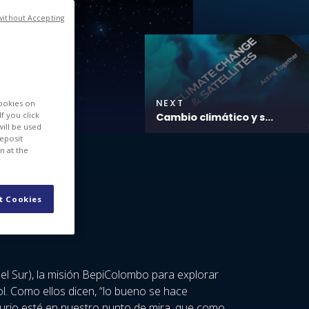
without Accepting
NEXT
cookies on
f you click
Cambio climático y s...
will be used
deposit
n at the
t Cookies
el Sur), la misión BepiColombo para explorar
ol. Como ellos dicen, “lo bueno se hace
ercurio esté en nuestro punto de mira, que como