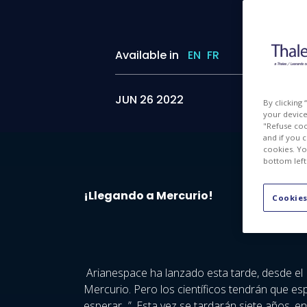
Available in
EN
FR
JUN 26 2022
By clicking
your device 
"Refuse coo
and if you 
cookies. Yo
bottom left
¡Llegando a Mercurio!
Cookies
Arianespace ha lanzado esta tarde, desde el 
Mercurio. Pero los científicos tendrán que es
esperar...”. Esta vez se tardarán siete años, 