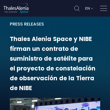
EN
Ope
PRESS RELEASES
Thales Alenia Space y NIBE firman 
Thales
Alenia
Space
y
NIBE
firman
un
contrato
de
suministro
de
satélite
para
el
proyecto
de
constelación
de
observación
de
la
Tierra
de
NIBE