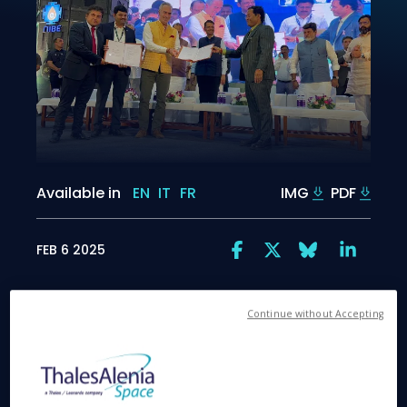
Available in
EN
IT
FR
IMG
PDF
FEB 6 2025
Continue without Accepting
Con este primer contrato de suministro de satélite,
NIBE aspira a lanzar su primer satélite óptico de alta
resolución en 2025