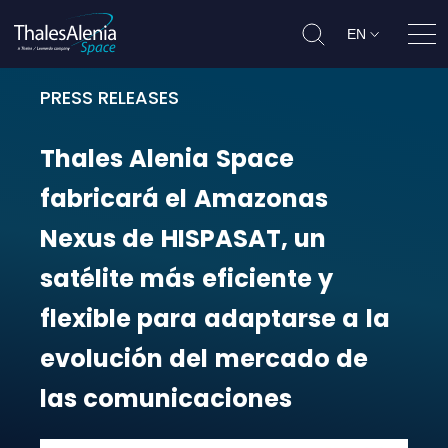
EN
Ope
PRESS RELEASES
Thales Alenia Space fabricará el 
Thales
Alenia
Space
fabricará
el
Amazonas
Nexus
de
HISPASAT,
un
satélite
más
eficiente
y
flexible
para
adaptarse
a
la
evolución
del
mercado
de
las
comunicaciones