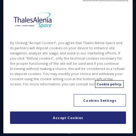
de la primera constelación Copernicus, Sentinel-1D
garantizará la continuidad y mejorará las misiones
en órbita, extendiendo las operaciones del sistema
durante al menos los próximos siete años e incluso
más allá.
By clicking “Accept Cookies”, you agree that Thales Alenia Space and
its partners will deposit cookies on your device to enhance site
navigation, analyze site usage, and assist in our marketing efforts. If
you click "Refuse cookies", only the technical cookies necessary for
the proper functioning of the site will be used and if you continue
browsing without making a choice, this will be considered as a refusal
to deposit cookies. You may modify your choice and withdraw your
consent using the cookie setting icon at the bottom left of the
screen. For more information, you can consult our
Cookie policy.
Cookies Settings
Accept Cookies
Sentinel-1 © ESA
El satélite captura imágenes de la superficie