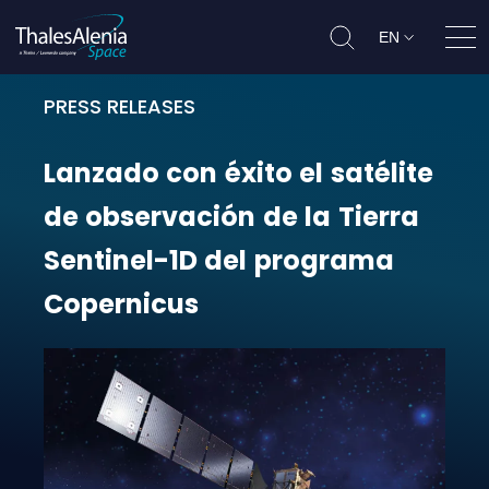
EN
Ope
PRESS RELEASES
Lanzado con éxito el satélite de 
Lanzado
con
éxito
el
satélite
de
observación
de
la
Tierra
Sentinel-1D
del
programa
Copernicus