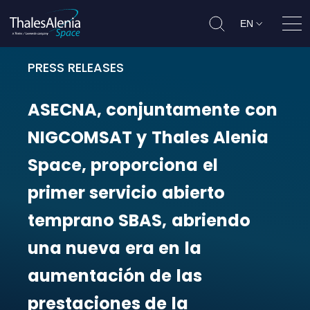
EN
Ope
PRESS RELEASES
ASECNA, conjuntamente con NIGCOMS
ASECNA,
conjuntamente
con
NIGCOMSAT
y
Thales
Alenia
Space,
proporciona
el
primer
servicio
abierto
temprano
SBAS,
abriendo
una
nueva
era
en
la
aumentación
de
las
prestaciones
de
la