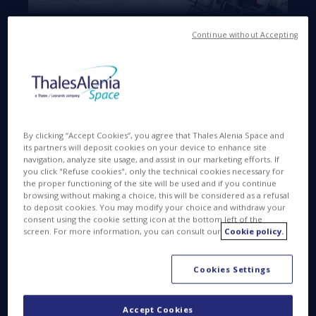
Available in
EN
FR
Continue without Accepting
JUN 26 2022
By clicking “Accept Cookies”, you agree that Thales Alenia Space and
its partners will deposit cookies on your device to enhance site
La cuenta atrás ha comenzado para el satélite
navigation, analyze site usage, and assist in our marketing efforts. If
medioambiental Sentinel-3ª que será lanzado desde
you click "Refuse cookies", only the technical cookies necessary for
Plesetsk Cosmodrome en Russia.
the proper functioning of the site will be used and if you continue
browsing without making a choice, this will be considered as a refusal
Una de las piedras angulares dentro del programa
to deposit cookies. You may modify your choice and withdraw your
Copérnico, el satélite Sentinel-3A cuenta con
consent using the cookie setting icon at the bottom left of the
cuatro cargas útiles reagrupadas en un espacio
screen. For more information, you can consult our
Cookie policy.
optimizado. Sentinel-3A cumplirá una misión
oceanográfica, de hidrología continental y de
Cookies Settings
vigilancia de la vegetación de las tierras
emergentes.
Accept Cookies