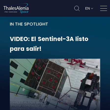
EN
Ope
IN THE SPOTLIGHT
VIDEO: El Sentinel-3A listo para sal
VIDEO:
El
Sentinel-3A
listo
para
salir!